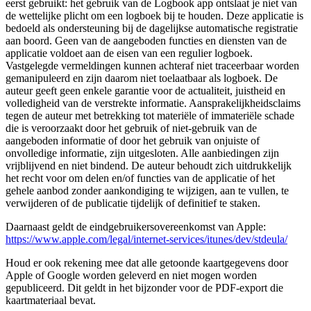
eerst gebruikt: het gebruik van de Logbook app ontslaat je niet van
de wettelijke plicht om een logboek bij te houden. Deze applicatie is
bedoeld als ondersteuning bij de dagelijkse automatische registratie
aan boord. Geen van de aangeboden functies en diensten van de
applicatie voldoet aan de eisen van een regulier logboek.
Vastgelegde vermeldingen kunnen achteraf niet traceerbaar worden
gemanipuleerd en zijn daarom niet toelaatbaar als logboek. De
auteur geeft geen enkele garantie voor de actualiteit, juistheid en
volledigheid van de verstrekte informatie. Aansprakelijkheidsclaims
tegen de auteur met betrekking tot materiële of immateriële schade
die is veroorzaakt door het gebruik of niet-gebruik van de
aangeboden informatie of door het gebruik van onjuiste of
onvolledige informatie, zijn uitgesloten. Alle aanbiedingen zijn
vrijblijvend en niet bindend. De auteur behoudt zich uitdrukkelijk
het recht voor om delen en/of functies van de applicatie of het
gehele aanbod zonder aankondiging te wijzigen, aan te vullen, te
verwijderen of de publicatie tijdelijk of definitief te staken.
Daarnaast geldt de eindgebruikersovereenkomst van Apple:
https://www.apple.com/legal/internet-services/itunes/dev/stdeula/
Houd er ook rekening mee dat alle getoonde kaartgegevens door
Apple of Google worden geleverd en niet mogen worden
gepubliceerd. Dit geldt in het bijzonder voor de PDF-export die
kaartmateriaal bevat.