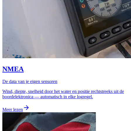
NMEA
De data van je eigen sensoren
Wind, diepte, snelheid door het water en positie rechtstreeks uit de
boordelektronica — automatisch in elke logregel.
Meer lezen