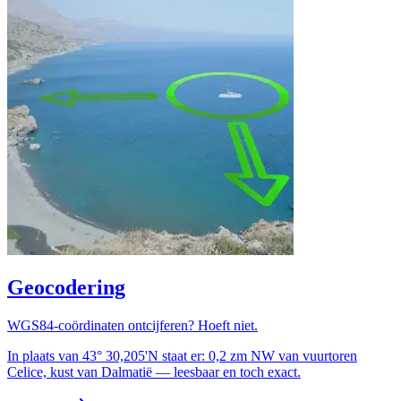
Geocodering
WGS84-coördinaten ontcijferen? Hoeft niet.
In plaats van 43° 30,205'N staat er: 0,2 zm NW van vuurtoren
Celice, kust van Dalmatië — leesbaar en toch exact.