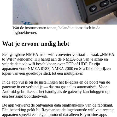
Wat de instrumenten tonen, belandt automatisch in de
logboekinvoer.
Wat je ervoor nodig hebt
Een gangbare NMEA-naar-wifi-converter volstaat — vaak „NMEA
to WiFi“ genoemd. Hij hangt aan de NMEA-bus van je schip en
stelt de data via wifi beschikbaar, over TCP of UDP. Er zijn
apparaten voor NMEA 0183, NMEA 2000 en SeaTalk; de prijzen
lopen van een goedkope stick tot een multiplexer.
In de app vul je bij de instellingen het IP-adres en de poort van de
gateway in en verbind je — daarna gaat alles automatisch. Voor
Android-gebruikers is het handig als de gateway kan inloggen op
een bestaand boordnetwerk.
De app verwerkt de ontvangen data onafhankelijk van de fabrikant.
Eén beperking geldt bij Raymarine: de ingebouwde wifi van recente
apparaten spreekt een eigen protocol dat alleen Raymarine-apps