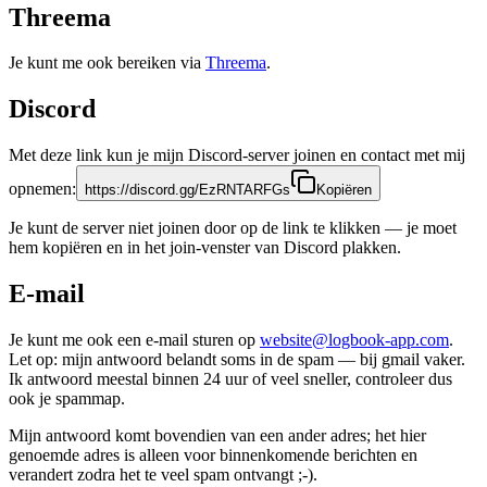
Threema
Je kunt me ook bereiken via
Threema
.
Discord
Met deze link kun je mijn Discord-server joinen en contact met mij
opnemen:
https://discord.gg/EzRNTARFGs
Kopiëren
Je kunt de server niet joinen door op de link te klikken — je moet
hem kopiëren en in het join-venster van Discord plakken.
E-mail
Je kunt me ook een e-mail sturen op
website@logbook-app.com
.
Let op: mijn antwoord belandt soms in de spam — bij gmail vaker.
Ik antwoord meestal binnen 24 uur of veel sneller, controleer dus
ook je spammap.
Mijn antwoord komt bovendien van een ander adres; het hier
genoemde adres is alleen voor binnenkomende berichten en
verandert zodra het te veel spam ontvangt ;-).