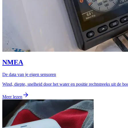
NMEA
De data van je eigen sensoren
Wind, diepte, snelheid door het water en positie rechtstreeks uit de b
Meer lezen