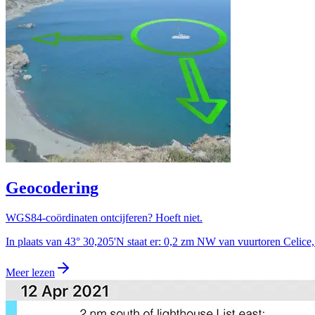
Geocodering
WGS84-coördinaten ontcijferen? Hoeft niet.
In plaats van 43° 30,205'N staat er: 0,2 zm NW van vuurtoren Celice,
Meer lezen