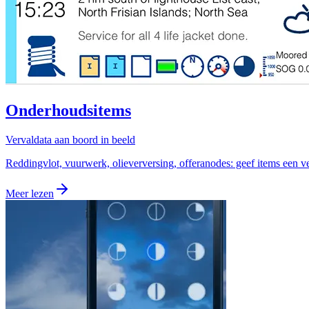
Onderhoudsitems
Vervaldata aan boord in beeld
Reddingvlot, vuurwerk, olieverversing, offeranodes: geef items een v
Meer lezen