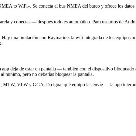
NMEA to WiFi». Se conecta al bus NMEA del barco y ofrece los dat
pasarela y conectas — después todo es automático. Para usuarios de Andro
e. Hay una limitación con Raymarine: la wifi integrada de los equipos a
e.
app deja de estar en pantalla — también con el dispositivo bloqueado —
al mínimo, pero no deberías bloquear la pantalla.
TW, VLW y GGA. Da igual qué equipo las envíe — la app interpreta 