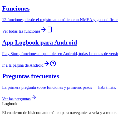
Funciones
12 funciones, desde el registro automático con NMEA y geocodificaci
Ver todas las funciones
App Logbook para Android
Play Store, funciones disponibles en Android, todas las notas de versión
Ir a la página de Android
Preguntas frecuentes
La primera pregunta sobre funciones y primeros pasos — habrá más.
Ver las preguntas
Logbook
El cuaderno de bitácora automático para navegantes a vela y a motor.