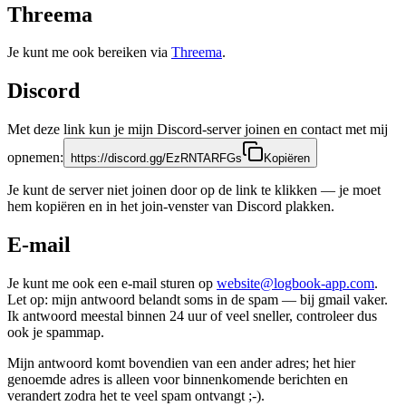
Threema
Je kunt me ook bereiken via
Threema
.
Discord
Met deze link kun je mijn Discord-server joinen en contact met mij
opnemen:
https://discord.gg/EzRNTARFGs
Kopiëren
Je kunt de server niet joinen door op de link te klikken — je moet
hem kopiëren en in het join-venster van Discord plakken.
E-mail
Je kunt me ook een e-mail sturen op
website@logbook-app.com
.
Let op: mijn antwoord belandt soms in de spam — bij gmail vaker.
Ik antwoord meestal binnen 24 uur of veel sneller, controleer dus
ook je spammap.
Mijn antwoord komt bovendien van een ander adres; het hier
genoemde adres is alleen voor binnenkomende berichten en
verandert zodra het te veel spam ontvangt ;-).