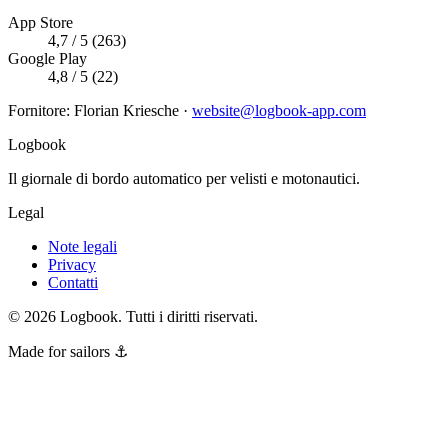
App Store
4,7 / 5 (263)
Google Play
4,8 / 5 (22)
Fornitore
:
Florian Kriesche
·
website@logbook-app.com
Logbook
Il giornale di bordo automatico per velisti e motonautici.
Legal
Note legali
Privacy
Contatti
©
2026
Logbook.
Tutti i diritti riservati.
Made for sailors ⚓