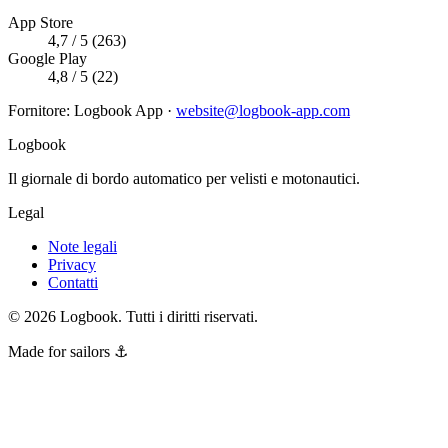
App Store
4,7 / 5 (263)
Google Play
4,8 / 5 (22)
Fornitore
:
Logbook App
·
website@logbook-app.com
Logbook
Il giornale di bordo automatico per velisti e motonautici.
Legal
Note legali
Privacy
Contatti
©
2026
Logbook.
Tutti i diritti riservati.
Made for sailors ⚓