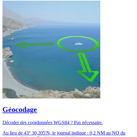
Géocodage
Décoder des coordonnées WGS84 ? Pas nécessaire.
Au lieu de 43° 30,205'N, le journal indique : 0,2 NM au NO du