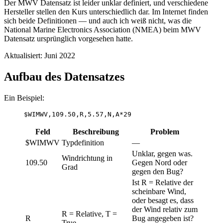
Der MWV Datensatz ist leider unklar definiert, und verschiedene
Hersteller stellen den Kurs unterschiedlich dar. Im Internet finden
sich beide Definitionen — und auch ich weiß nicht, was die
National Marine Electronics Association (NMEA) beim MWV
Datensatz ursprünglich vorgesehen hatte.
Aktualisiert: Juni 2022
Aufbau des Datensatzes
Ein Beispiel:
$WIMWV,109.50,R,5.57,N,A*29
Feld
Beschreibung
Problem
$WIMWV
Typdefinition
—
Unklar, gegen was.
Windrichtung in
109.50
Gegen Nord oder
Grad
gegen den Bug?
Ist R = Relative der
scheinbare Wind,
oder besagt es, dass
der Wind relativ zum
R = Relative, T =
R
Bug angegeben ist?
True