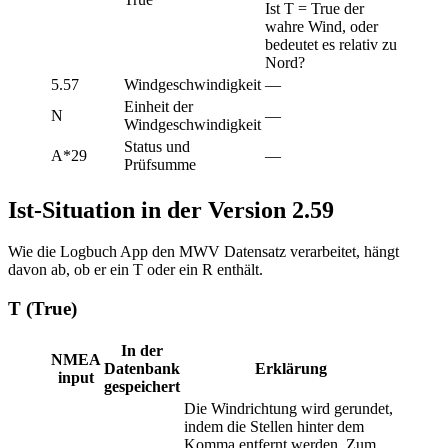
Ist T = True der
wahre Wind, oder
bedeutet es relativ zu
Nord?
5.57
Windgeschwindigkeit
—
Einheit der
N
—
Windgeschwindigkeit
Status und
A*29
—
Prüfsumme
Ist-Situation in der Version 2.59
Wie die Logbuch App den MWV Datensatz verarbeitet, hängt
davon ab, ob er ein T oder ein R enthält.
T (True)
In der
NMEA
Datenbank
Erklärung
input
gespeichert
Die Windrichtung wird gerundet,
indem die Stellen hinter dem
Komma entfernt werden. Zum