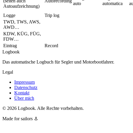
(selten auch
Autorecording
auto
automatica
a
Autoaufzeichnung)
Logge
Trip log
TWD, TWS, AWS,
AWD…
KDW, KÜG, FÜG,
FDW…
Eintrag
Record
Logbook
Das automatische Logbuch für Segler und Motor­bootfahrer.
Legal
Impressum
Datenschutz
Kontakt
Über mich
©
2026
Logbook.
Alle Rechte vorbehalten.
Made for sailors ⚓