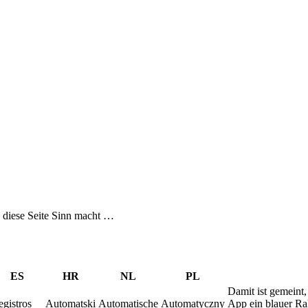
 diese Seite Sinn macht …
ES
HR
NL
PL
Damit ist gemeint,
egistros
Automatski
Automatische
Automatyczny
App ein blauer Ra