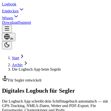
Logbook
Entdecken
Wissen
Download
Support
de
Start
Archiv
Die Logbuch App beim Segeln
Für Segler entwickelt
Digitales Logbuch für Segler
Die Logbuch App schreibt dein Schiffstagebuch automatisch — mit
GPS-Tracking, NMEA-Daten, Wetter und PDF-Export. Für
Freizeitsegler, Charterskipper und Profis.