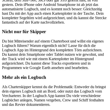
Schein, dem SBF-See, SKS oder gar SSS gelernt hast, ist von
gestern. Dein iPhone oder Android Smartphone ist ab jetzt das
automatisierte Logbuch, und es kommt noch besser: Gleichzeitig
hast Du mit der App auch einen Kartenplotter in der Tasche. Dein
kompletter Segeltörn wird aufgezeichnet, und du kannst die Strecke
fantastisch auf der Karte nachvollziehen.
Nicht nur für Skipper
Du bist Mitreisender auf einem Charterboot und willst ein eigenes
Logbuch führen? Warum eigentlich nicht? Lasse für dich die
Logbuch App im Hintergrund den kompletten Törn aufzeichnen.
Du kannst dein Smartphone oder Tablet nutzen wie gewohnt, und
der Track wird wie mit einem Kartenplotter im Hintergrund
aufgezeichnet. Du kannst diese Tracks exportieren und in
Programmen wie Google Earth ansehen und bearbeiten.
Mehr als ein Logbuch
Als Charterskipper kennst du die Problematik: Entweder du bringst
dein eigenes Logbuch mit an Bord, oder nutzt das Logbuch vom
Vercharterer. In der Logbuch App kannst Du viele verschiedene
Logbücher anlegen, Namen vergeben, Crew und Schiff festhalten
und das Revier dokumentieren.