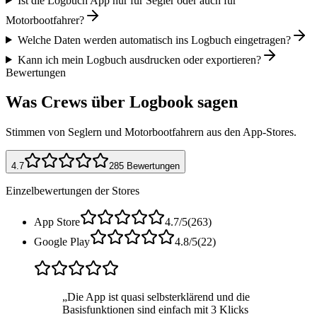
Ist die Logbuch App nur für Segler oder auch für
Motorbootfahrer?
Welche Daten werden automatisch ins Logbuch eingetragen?
Kann ich mein Logbuch ausdrucken oder exportieren?
Bewertungen
Was Crews über Logbook sagen
Stimmen von Seglern und Motorbootfahrern aus den App-Stores.
4.7
285
Bewertungen
Einzelbewertungen der Stores
App Store
4.7
/
5
(
263
)
Google Play
4.8
/
5
(
22
)
„
Die App ist quasi selbsterklärend und die
Basisfunktionen sind einfach mit 3 Klicks