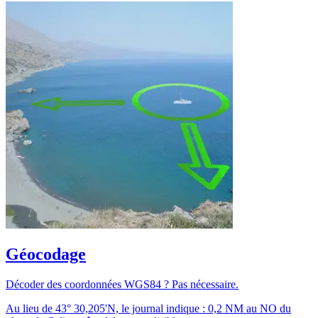
Géocodage
Décoder des coordonnées WGS84 ? Pas nécessaire.
Au lieu de 43° 30,205'N, le journal indique : 0,2 NM au NO du