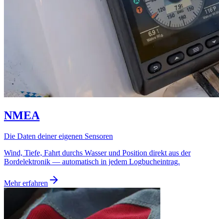
NMEA
Die Daten deiner eigenen Sensoren
Wind, Tiefe, Fahrt durchs Wasser und Position direkt aus der
Bordelektronik — automatisch in jedem Logbucheintrag.
Mehr erfahren