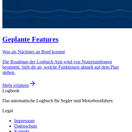
Geplante Features
Was als Nächstes an Bord kommt
Die Roadmap der Logbuch App wird von Nutzerumfragen
bestimmt. Sieh dir an, welche Funktionen aktuell auf dem Plan
stehen.
Mehr erfahren
Logbook
Das automatische Logbuch für Segler und Motor­bootfahrer.
Legal
Impressum
Datenschutz
Kontakt