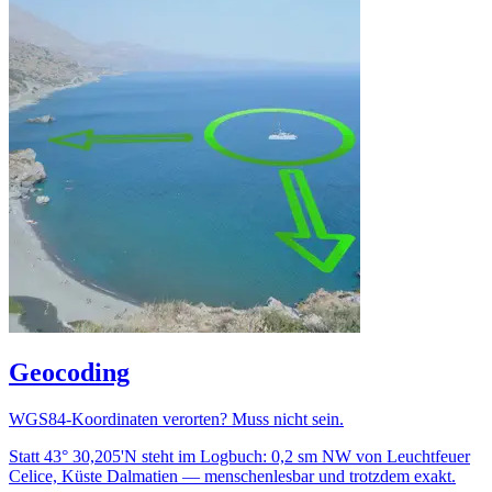
Geocoding
WGS84-Koordinaten verorten? Muss nicht sein.
Statt 43° 30,205'N steht im Logbuch: 0,2 sm NW von Leuchtfeuer
Celice, Küste Dalmatien — menschenlesbar und trotzdem exakt.